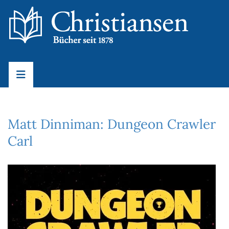
Matt Dinniman: Dungeon Crawler
Carl