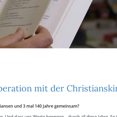
peration mit der Christiansk
tiansen und 3 mal 140 Jahre gemeinsam?
. Und dass uns Worte bewegen – durch all diese Jahre. So f