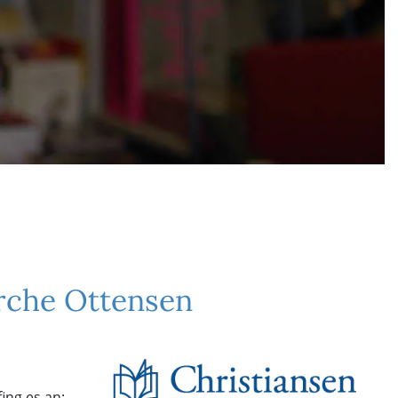
irche Ottensen
ing es an: