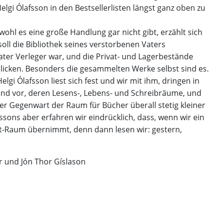
lgi Ólafsson in den Bestsellerlisten längst ganz oben zu
wohl es eine große Handlung gar nicht gibt, erzählt sich
soll die Bibliothek seines verstorbenen Vaters
ater Verleger war, und die Privat- und Lagerbestände
licken. Besonders die gesammelten Werke selbst sind es.
gi Ólafsson liest sich fest und wir mit ihm, dringen in
land vor, deren Lesens-, Lebens- und Schreibräume, und
r Gegenwart der Raum für Bücher überall stetig kleiner
fssons aber erfahren wir eindrücklich, dass, wenn wir ein
eit-Raum übernimmt, denn dann lesen wir: gestern,
r und Jón Thor Gíslason