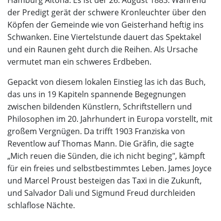
Hamburg Altona. Es ist der 26. August 1883. Während
der Predigt gerät der schwere Kronleuchter über den
Köpfen der Gemeinde wie von Geisterhand heftig ins
Schwanken. Eine Viertelstunde dauert das Spektakel
und ein Raunen geht durch die Reihen. Als Ursache
vermutet man ein schweres Erdbeben.
Gepackt von diesem lokalen Einstieg las ich das Buch,
das uns in 19 Kapiteln spannende Begegnungen
zwischen bildenden Künstlern, Schriftstellern und
Philosophen im 20. Jahrhundert in Europa vorstellt, mit
großem Vergnügen. Da trifft 1903 Franziska von
Reventlow auf Thomas Mann. Die Gräfin, die sagte
„Mich reuen die Sünden, die ich nicht beging", kämpft
für ein freies und selbstbestimmtes Leben. James Joyce
und Marcel Proust besteigen das Taxi in die Zukunft,
und Salvador Dali und Sigmund Freud durchleiden
schlaflose Nächte.