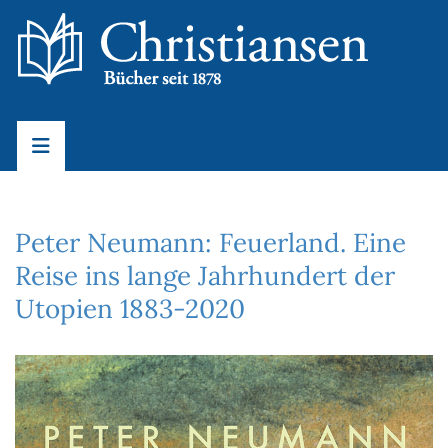
Peter Neumann: Feuerland. Eine
Reise ins lange Jahrhundert der
Utopien 1883-2020