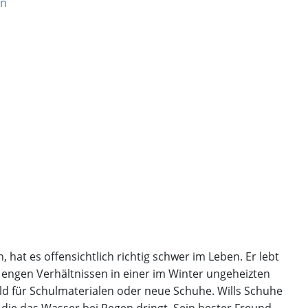
en
, hat es offensichtlich richtig schwer im Leben. Er lebt
engen Verhältnissen in einer im Winter ungeheizten
eld für Schulmaterialen oder neue Schuhe.
Wills Schuhe
h die das Wasser bei Regen dringt.
Sein bester Freund