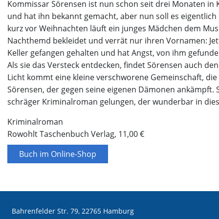
Kommissar Sörensen ist nun schon seit drei Monaten in Ka
und hat ihn bekannt gemacht, aber nun soll es eigentlic
kurz vor Weihnachten läuft ein junges Mädchen dem Musike
Nachthemd bekleidet und verrät nur ihren Vornamen: Jett
Keller gefangen gehalten und hat Angst, von ihm gefund
Als sie das Versteck entdecken, findet Sörensen auch den
Licht kommt eine kleine verschworene Gemeinschaft, die
Sörensen, der gegen seine eigenen Dämonen ankämpft. St
schräger Kriminalroman gelungen, der wunderbar in diese
Kriminalroman
Rowohlt Taschenbuch Verlag, 11,00 €
Buch im Online-Shop
Bahrenfelder Str. 79, 22765 Hamburg