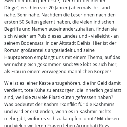
zweiten Roman (der erste, "Der Gott der kleinen
Dinge", erschien vor 20 Jahren) abermals ihr Land
nahe. Sehr nahe. Nachdem die LeserInnen nach den
ersten 50 Seiten gelernt haben, die vielen indischen
Begriffe und Namen auseinanderzuhalten, finden sie
sich wieder am Puls dieses Landes und - vielleicht - an
seinem Bodensatz: In der Altstadt Delhis. Hier ist der
Roman größtenteils angesiedelt und seine
Hauptperson empfängt uns mit einem Thema, auf das
wir nicht gleich gekommen sind: Wie lebt es sich hier,
als Frau in einem vorwiegend männlichen Körper?
Wie ist es, einer Kaste anzugehören, die ihr Geld damit
verdient, tote Kühe zu entsorgen, die innerlich geplatzt
sind, weil sie zu viele Plastiktüten gefressen haben?
Was bedeutet der Kashmirkonflikt für die Kashmiris
und wird er erst enden, wenn es in Kashmir nichts
mehr gibt, wofür es sich zu kämpfen lohnt? Mit diesen
und vielen weiteren Fragen leben Arundhati Roys