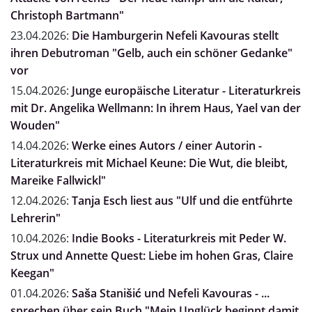
Christoph Bartmann"
23.04.2026:
Die Hamburgerin Nefeli Kavouras stellt
ihren Debutroman "Gelb, auch ein schöner Gedanke"
vor
15.04.2026:
Junge europäische Literatur - Literaturkreis
mit Dr. Angelika Wellmann: In ihrem Haus, Yael van der
Wouden"
14.04.2026:
Werke eines Autors / einer Autorin -
Literaturkreis mit Michael Keune: Die Wut, die bleibt,
Mareike Fallwickl"
12.04.2026:
Tanja Esch liest aus "Ulf und die entführte
Lehrerin"
10.04.2026:
Indie Books - Literaturkreis mit Peder W.
Strux und Annette Quest: Liebe im hohen Gras, Claire
Keegan"
01.04.2026:
Saša Stanišić und Nefeli Kavouras - ...
sprechen über sein Buch "Mein Unglück beginnt damit,