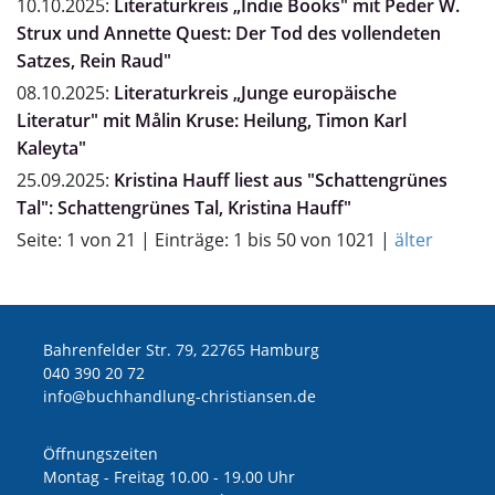
10.10.2025:
Literaturkreis „Indie Books" mit Peder W.
Strux und Annette Quest: Der Tod des vollendeten
Satzes, Rein Raud"
08.10.2025:
Literaturkreis „Junge europäische
Literatur" mit Målin Kruse: Heilung, Timon Karl
Kaleyta"
25.09.2025:
Kristina Hauff liest aus "Schattengrünes
Tal": Schattengrünes Tal, Kristina Hauff"
Seite: 1 von 21 | Einträge: 1 bis 50 von 1021 |
älter
Bahrenfelder Str. 79, 22765 Hamburg
040 390 20 72
ed.nesnaitsirhc-gnuldnahhcub@ofni
Öffnungszeiten
Montag - Freitag 10.00 - 19.00 Uhr