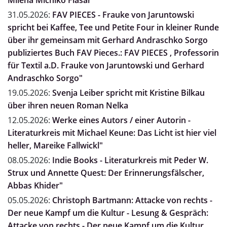
Milena Michiko Flasar"
31.05.2026:
FAV PIECES - Frauke von Jaruntowski
spricht bei Kaffee, Tee und Petite Four in kleiner Runde
über ihr gemeinsam mit Gerhard Andraschko Sorgo
publiziertes Buch FAV Pieces.: FAV PIECES , Professorin
für Textil a.D. Frauke von Jaruntowski und Gerhard
Andraschko Sorgo"
19.05.2026:
Svenja Leiber spricht mit Kristine Bilkau
über ihren neuen Roman Nelka
12.05.2026:
Werke eines Autors / einer Autorin -
Literaturkreis mit Michael Keune: Das Licht ist hier viel
heller, Mareike Fallwickl"
08.05.2026:
Indie Books - Literaturkreis mit Peder W.
Strux und Annette Quest: Der Erinnerungsfälscher,
Abbas Khider"
05.05.2026:
Christoph Bartmann: Attacke von rechts -
Der neue Kampf um die Kultur - Lesung & Gespräch:
Attacke von rechts - Der neue Kampf um die Kultur,