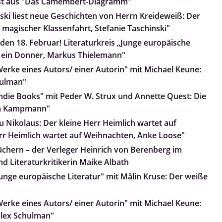
iest aus "Das Camembert-Diagramm"
nski liest neue Geschichten von Herrn Kreideweiß: Der
 magischer Klassenfahrt, Stefanie Taschinski"
den 18. Februar! Literaturkreis „Junge europäische
lt ein Donner, Markus Thielemann"
Werke eines Autors/ einer Autorin" mit Michael Keune:
hulman"
Indie Books" mit Peder W. Strux und Annette Quest: Die
nja Kampmann"
 Nikolaus: Der kleine Herr Heimlich wartet auf
rr Heimlich wartet auf Weihnachten, Anke Loose"
üchern – der Verleger Heinrich von Berenberg im
d Literaturkritikerin Maike Albath
Junge europäische Literatur" mit Målin Kruse: Der weiße
Werke eines Autors/ einer Autorin" mit Michael Keune:
Alex Schulman"