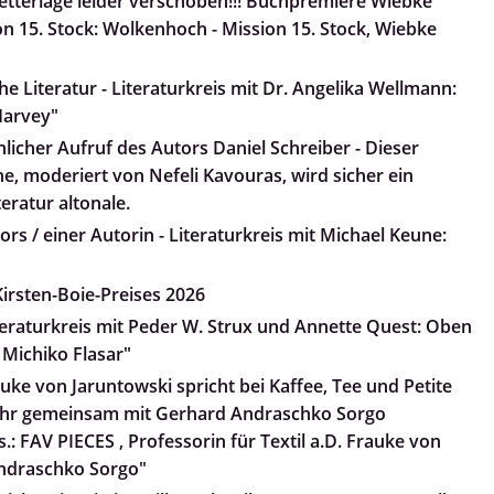
tterlage leider verschoben!!! Buchpremiere Wiebke
n 15. Stock: Wolkenhoch - Mission 15. Stock, Wiebke
e Literatur - Literaturkreis mit Dr. Angelika Wellmann:
arvey"
nlicher Aufruf des Autors Daniel Schreiber - Dieser
he, moderiert von Nefeli Kavouras, wird sicher ein
teratur altonale.
rs / einer Autorin - Literaturkreis mit Michael Keune:
irsten-Boie-Preises 2026
iteraturkreis mit Peder W. Strux und Annette Quest: Oben
 Michiko Flasar"
uke von Jaruntowski spricht bei Kaffee, Tee und Petite
 ihr gemeinsam mit Gerhard Andraschko Sorgo
.: FAV PIECES , Professorin für Textil a.D. Frauke von
ndraschko Sorgo"