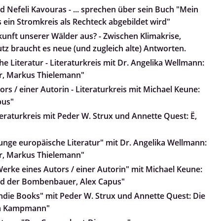
d Nefeli Kavouras - ... sprechen über sein Buch "Mein
 ein Stromkreis als Rechteck abgebildet wird"
kunft unserer Wälder aus? - Zwischen Klimakrise,
z braucht es neue (und zugleich alte) Antworten.
e Literatur - Literaturkreis mit Dr. Angelika Wellmann:
r, Markus Thielemann"
rs / einer Autorin - Literaturkreis mit Michael Keune:
pus"
teraturkreis mit Peder W. Strux und Annette Quest: Ë,
Junge europäische Literatur" mit Dr. Angelika Wellmann:
r, Markus Thielemann"
Werke eines Autors / einer Autorin" mit Michael Keune:
und der Bombenbauer, Alex Capus"
Indie Books" mit Peder W. Strux und Annette Quest: Die
nja Kampmann"