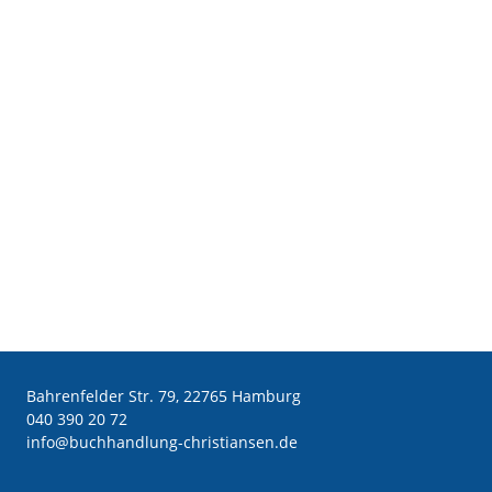
Bahrenfelder Str. 79, 22765 Hamburg
040 390 20 72
ed.nesnaitsirhc-gnuldnahhcub@ofni