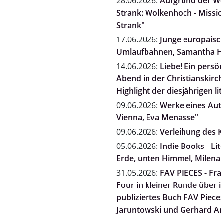
28.06.2026:
Aufgrund der We
Strank: Wolkenhoch - Missio
Strank"
17.06.2026:
Junge europäisch
Umlaufbahnen, Samantha H
14.06.2026:
Liebe! Ein persö
Abend in der Christianskirc
Highlight der diesjährigen li
09.06.2026:
Werke eines Auto
Vienna, Eva Menasse"
09.06.2026:
Verleihung des K
05.06.2026:
Indie Books - L
Erde, unten Himmel, Milena
31.05.2026:
FAV PIECES - Fra
Four in kleiner Runde über
publiziertes Buch FAV Pieces
Jaruntowski und Gerhard A