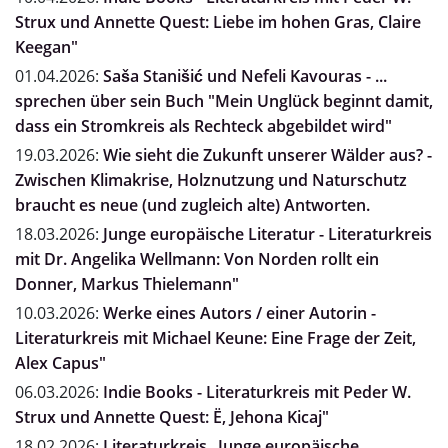
Strux und Annette Quest: Liebe im hohen Gras, Claire
Keegan"
01.04.2026:
Saša Stanišić und Nefeli Kavouras - ...
sprechen über sein Buch "Mein Unglück beginnt damit,
dass ein Stromkreis als Rechteck abgebildet wird"
19.03.2026:
Wie sieht die Zukunft unserer Wälder aus? -
Zwischen Klimakrise, Holznutzung und Naturschutz
braucht es neue (und zugleich alte) Antworten.
18.03.2026:
Junge europäische Literatur - Literaturkreis
mit Dr. Angelika Wellmann: Von Norden rollt ein
Donner, Markus Thielemann"
10.03.2026:
Werke eines Autors / einer Autorin -
Literaturkreis mit Michael Keune: Eine Frage der Zeit,
Alex Capus"
06.03.2026:
Indie Books - Literaturkreis mit Peder W.
Strux und Annette Quest: Ë, Jehona Kicaj"
18.02.2026:
Literaturkreis „Junge europäische