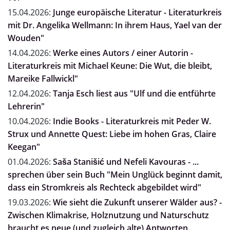
15.04.2026:
Junge europäische Literatur - Literaturkreis
mit Dr. Angelika Wellmann: In ihrem Haus, Yael van der
Wouden"
14.04.2026:
Werke eines Autors / einer Autorin -
Literaturkreis mit Michael Keune: Die Wut, die bleibt,
Mareike Fallwickl"
12.04.2026:
Tanja Esch liest aus "Ulf und die entführte
Lehrerin"
10.04.2026:
Indie Books - Literaturkreis mit Peder W.
Strux und Annette Quest: Liebe im hohen Gras, Claire
Keegan"
01.04.2026:
Saša Stanišić und Nefeli Kavouras - ...
sprechen über sein Buch "Mein Unglück beginnt damit,
dass ein Stromkreis als Rechteck abgebildet wird"
19.03.2026:
Wie sieht die Zukunft unserer Wälder aus? -
Zwischen Klimakrise, Holznutzung und Naturschutz
braucht es neue (und zugleich alte) Antworten.