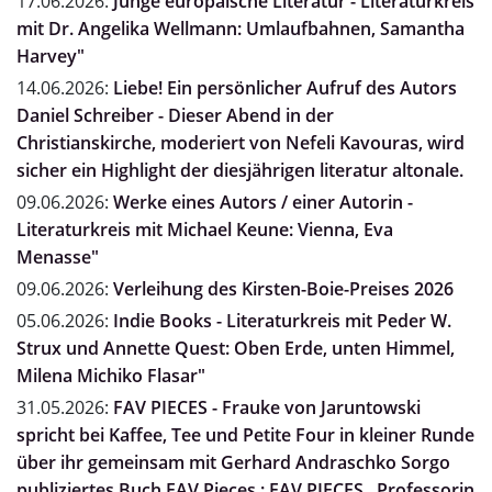
17.06.2026:
Junge europäische Literatur - Literaturkreis
mit Dr. Angelika Wellmann: Umlaufbahnen, Samantha
Harvey"
14.06.2026:
Liebe! Ein persönlicher Aufruf des Autors
Daniel Schreiber - Dieser Abend in der
Christianskirche, moderiert von Nefeli Kavouras, wird
sicher ein Highlight der diesjährigen literatur altonale.
09.06.2026:
Werke eines Autors / einer Autorin -
Literaturkreis mit Michael Keune: Vienna, Eva
Menasse"
09.06.2026:
Verleihung des Kirsten-Boie-Preises 2026
05.06.2026:
Indie Books - Literaturkreis mit Peder W.
Strux und Annette Quest: Oben Erde, unten Himmel,
Milena Michiko Flasar"
31.05.2026:
FAV PIECES - Frauke von Jaruntowski
spricht bei Kaffee, Tee und Petite Four in kleiner Runde
über ihr gemeinsam mit Gerhard Andraschko Sorgo
publiziertes Buch FAV Pieces.: FAV PIECES , Professorin