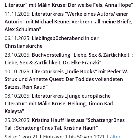
Literatur" mit Målin Kruse: Der weiße Fels, Anna Hope"
11.11.2025:
Literaturkreis "Werke eines Autors/ einer
Autorin" mit Michael Keune: Verbrenn all meine Briefe,
Alex Schulman"
06.11.2025:
Lieblingsbücherabend in der
Christianskirche
23.10.2025:
Buchvorstellung "Liebe, Sex & Zärtlichkeit":
Liebe, Sex & Zärtlichkeit, Dr. Elke Franzki"
10.10.2025:
Literaturkreis „Indie Books" mit Peder W.
Strux und Annette Quest: Der Tod des vollendeten
Satzes, Rein Raud"
08.10.2025:
Literaturkreis „Junge europäische
Literatur" mit Målin Kruse: Heilung, Timon Karl
Kaleyta"
25.09.2025:
Kristina Hauff liest aus "Schattengrünes
Tal": Schattengrünes Tal, Kristina Hauff"
Seite: 1 von 21 | Einträge: 1 bis 50 von 1021 |
älter