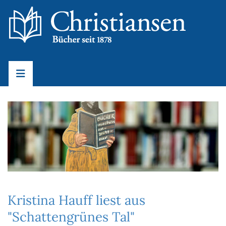
Kristina Hauff liest aus
"Schattengrünes Tal"