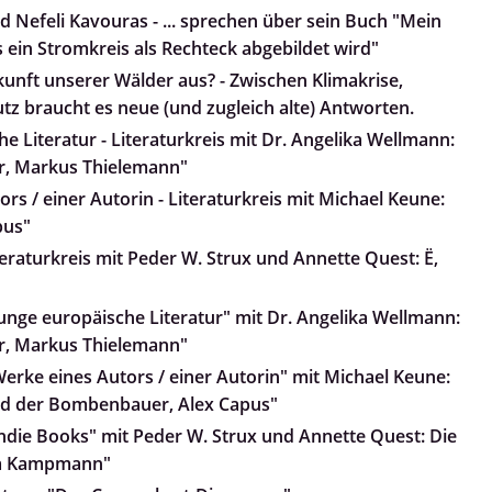
d Nefeli Kavouras - ... sprechen über sein Buch "Mein
 ein Stromkreis als Rechteck abgebildet wird"
kunft unserer Wälder aus? - Zwischen Klimakrise,
z braucht es neue (und zugleich alte) Antworten.
e Literatur - Literaturkreis mit Dr. Angelika Wellmann:
r, Markus Thielemann"
rs / einer Autorin - Literaturkreis mit Michael Keune:
pus"
teraturkreis mit Peder W. Strux und Annette Quest: Ë,
Junge europäische Literatur" mit Dr. Angelika Wellmann:
r, Markus Thielemann"
Werke eines Autors / einer Autorin" mit Michael Keune:
und der Bombenbauer, Alex Capus"
Indie Books" mit Peder W. Strux und Annette Quest: Die
nja Kampmann"