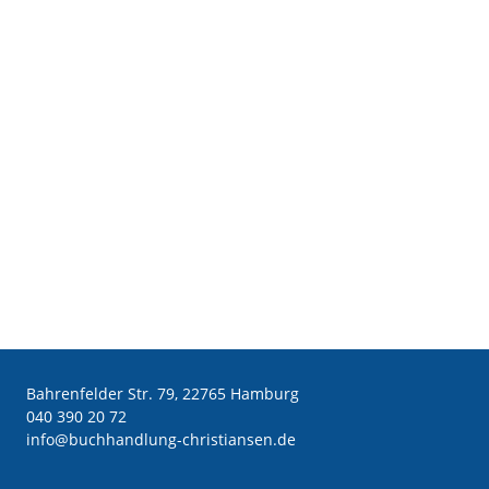
Bahrenfelder Str. 79, 22765 Hamburg
040 390 20 72
ed.nesnaitsirhc-gnuldnahhcub@ofni