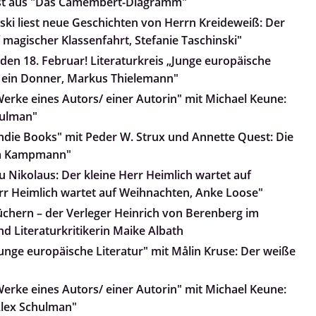
iest aus "Das Camembert-Diagramm"
nski liest neue Geschichten von Herrn Kreideweiß: Der
 magischer Klassenfahrt, Stefanie Taschinski"
den 18. Februar! Literaturkreis „Junge europäische
lt ein Donner, Markus Thielemann"
Werke eines Autors/ einer Autorin" mit Michael Keune:
hulman"
Indie Books" mit Peder W. Strux und Annette Quest: Die
nja Kampmann"
 Nikolaus: Der kleine Herr Heimlich wartet auf
rr Heimlich wartet auf Weihnachten, Anke Loose"
üchern – der Verleger Heinrich von Berenberg im
d Literaturkritikerin Maike Albath
Junge europäische Literatur" mit Målin Kruse: Der weiße
Werke eines Autors/ einer Autorin" mit Michael Keune:
Alex Schulman"