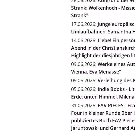
28.06.2026:
Aufgrund der We
Strank: Wolkenhoch - Missio
Strank"
17.06.2026:
Junge europäisch
Umlaufbahnen, Samantha H
14.06.2026:
Liebe! Ein persö
Abend in der Christianskirc
Highlight der diesjährigen li
09.06.2026:
Werke eines Auto
Vienna, Eva Menasse"
09.06.2026:
Verleihung des K
05.06.2026:
Indie Books - L
Erde, unten Himmel, Milena
31.05.2026:
FAV PIECES - Fra
Four in kleiner Runde über
publiziertes Buch FAV Pieces
Jaruntowski und Gerhard A