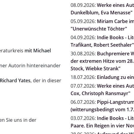
08.09.2026:
Werke eines Auto
Dunkelblum, Eva Menasse"
05.09.2026:
Miriam Carbe i
"Unerwünschte Töchter"
04.09.2026:
Indie Books - Li
Trafikant, Robert Seethaler"
eraturkreis
mit Michael
30.08.2026:
Buchpremiere Wi
der extremen Hitze vom 28.6
ner Autorin hintereinander
Stock, Wiebke Strank"
18.07.2026:
Einladung zu e
Richard Yates
, der in dieser
07.07.2026:
Werke eines Auto
Cox, Christoph Ransmayr"
06.07.2026:
Pippi-Langstrum
(witterungsbedingt vom 1.7.
03.07.2026:
Indie Books - Li
n Sie uns in der
Paare. Ein Reigen in vier N