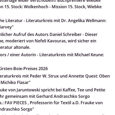
tterlage leider verschoben!!! Buchpremiere Wiebke
n 15. Stock: Wolkenhoch - Mission 15. Stock, Wiebke
e Literatur - Literaturkreis mit Dr. Angelika Wellmann:
arvey"
nlicher Aufruf des Autors Daniel Schreiber - Dieser
he, moderiert von Nefeli Kavouras, wird sicher ein
teratur altonale.
rs / einer Autorin - Literaturkreis mit Michael Keune:
irsten-Boie-Preises 2026
iteraturkreis mit Peder W. Strux und Annette Quest: Oben
 Michiko Flasar"
uke von Jaruntowski spricht bei Kaffee, Tee und Petite
 ihr gemeinsam mit Gerhard Andraschko Sorgo
.: FAV PIECES , Professorin für Textil a.D. Frauke von
ndraschko Sorgo"