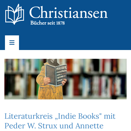
Literaturkreis „Indie Books" mit
Peder W. Strux und Annette