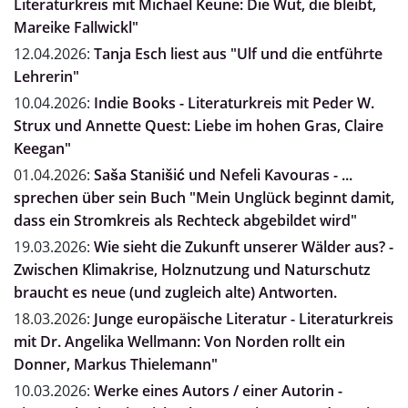
Literaturkreis mit Michael Keune: Die Wut, die bleibt,
Mareike Fallwickl"
12.04.2026:
Tanja Esch liest aus "Ulf und die entführte
Lehrerin"
10.04.2026:
Indie Books - Literaturkreis mit Peder W.
Strux und Annette Quest: Liebe im hohen Gras, Claire
Keegan"
01.04.2026:
Saša Stanišić und Nefeli Kavouras - ...
sprechen über sein Buch "Mein Unglück beginnt damit,
dass ein Stromkreis als Rechteck abgebildet wird"
19.03.2026:
Wie sieht die Zukunft unserer Wälder aus? -
Zwischen Klimakrise, Holznutzung und Naturschutz
braucht es neue (und zugleich alte) Antworten.
18.03.2026:
Junge europäische Literatur - Literaturkreis
mit Dr. Angelika Wellmann: Von Norden rollt ein
Donner, Markus Thielemann"
10.03.2026:
Werke eines Autors / einer Autorin -