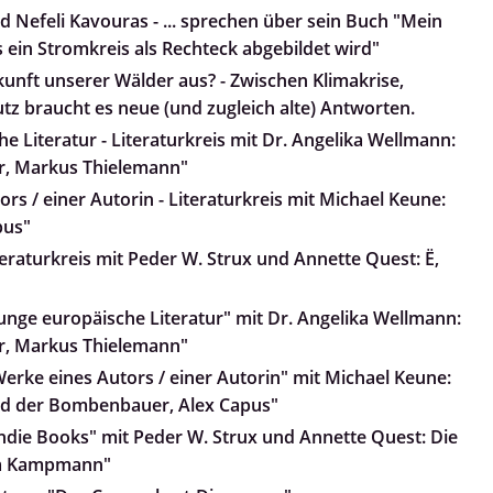
d Nefeli Kavouras - ... sprechen über sein Buch "Mein
 ein Stromkreis als Rechteck abgebildet wird"
kunft unserer Wälder aus? - Zwischen Klimakrise,
z braucht es neue (und zugleich alte) Antworten.
e Literatur - Literaturkreis mit Dr. Angelika Wellmann:
r, Markus Thielemann"
rs / einer Autorin - Literaturkreis mit Michael Keune:
pus"
teraturkreis mit Peder W. Strux und Annette Quest: Ë,
Junge europäische Literatur" mit Dr. Angelika Wellmann:
r, Markus Thielemann"
Werke eines Autors / einer Autorin" mit Michael Keune:
und der Bombenbauer, Alex Capus"
Indie Books" mit Peder W. Strux und Annette Quest: Die
nja Kampmann"