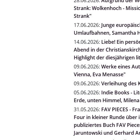
28.06.2026:
Aufgrund der We
Strank: Wolkenhoch - Missio
Strank"
17.06.2026:
Junge europäisch
Umlaufbahnen, Samantha H
14.06.2026:
Liebe! Ein persö
Abend in der Christianskirc
Highlight der diesjährigen li
09.06.2026:
Werke eines Auto
Vienna, Eva Menasse"
09.06.2026:
Verleihung des K
05.06.2026:
Indie Books - L
Erde, unten Himmel, Milena
31.05.2026:
FAV PIECES - Fra
Four in kleiner Runde über
publiziertes Buch FAV Pieces
Jaruntowski und Gerhard A