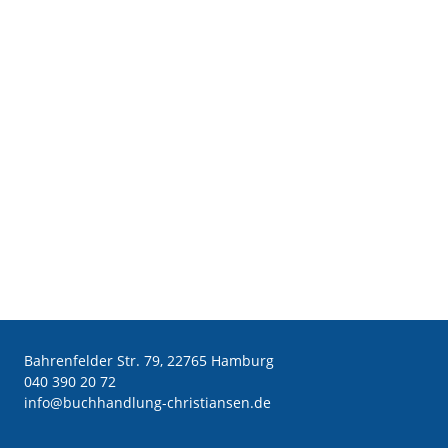
Bahrenfelder Str. 79, 22765 Hamburg
040 390 20 72
ed.nesnaitsirhc-gnuldnahhcub@ofni