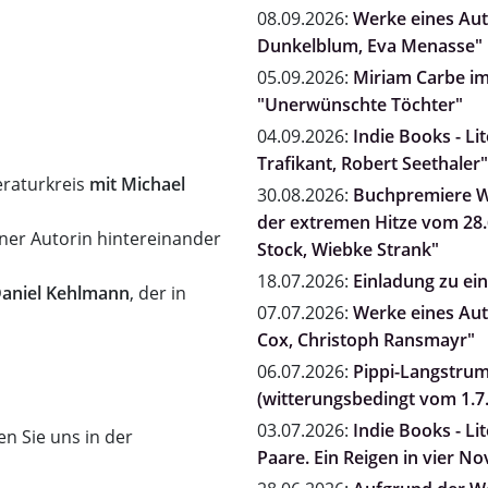
08.09.2026:
Werke eines Auto
Dunkelblum, Eva Menasse"
05.09.2026:
Miriam Carbe i
"Unerwünschte Töchter"
04.09.2026:
Indie Books - Li
Trafikant, Robert Seethaler"
eraturkreis
mit Michael
30.08.2026:
Buchpremiere Wi
der extremen Hitze vom 28.6
ner Autorin hintereinander
Stock, Wiebke Strank"
18.07.2026:
Einladung zu e
aniel Kehlmann
, der in
07.07.2026:
Werke eines Auto
Cox, Christoph Ransmayr"
06.07.2026:
Pippi-Langstrum
(witterungsbedingt vom 1.7.
03.07.2026:
Indie Books - Li
n Sie uns in der
Paare. Ein Reigen in vier N