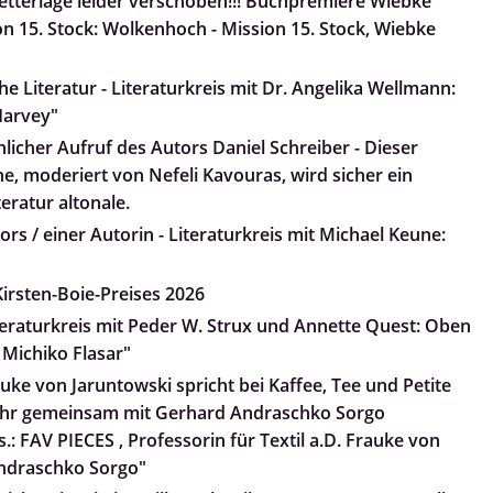
tterlage leider verschoben!!! Buchpremiere Wiebke
n 15. Stock: Wolkenhoch - Mission 15. Stock, Wiebke
e Literatur - Literaturkreis mit Dr. Angelika Wellmann:
arvey"
nlicher Aufruf des Autors Daniel Schreiber - Dieser
he, moderiert von Nefeli Kavouras, wird sicher ein
teratur altonale.
rs / einer Autorin - Literaturkreis mit Michael Keune:
irsten-Boie-Preises 2026
iteraturkreis mit Peder W. Strux und Annette Quest: Oben
 Michiko Flasar"
uke von Jaruntowski spricht bei Kaffee, Tee und Petite
 ihr gemeinsam mit Gerhard Andraschko Sorgo
.: FAV PIECES , Professorin für Textil a.D. Frauke von
ndraschko Sorgo"