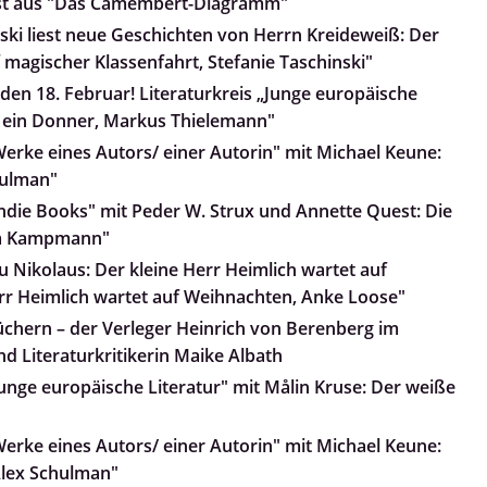
iest aus "Das Camembert-Diagramm"
nski liest neue Geschichten von Herrn Kreideweiß: Der
 magischer Klassenfahrt, Stefanie Taschinski"
den 18. Februar! Literaturkreis „Junge europäische
lt ein Donner, Markus Thielemann"
Werke eines Autors/ einer Autorin" mit Michael Keune:
hulman"
Indie Books" mit Peder W. Strux und Annette Quest: Die
nja Kampmann"
 Nikolaus: Der kleine Herr Heimlich wartet auf
rr Heimlich wartet auf Weihnachten, Anke Loose"
üchern – der Verleger Heinrich von Berenberg im
d Literaturkritikerin Maike Albath
Junge europäische Literatur" mit Målin Kruse: Der weiße
Werke eines Autors/ einer Autorin" mit Michael Keune:
Alex Schulman"