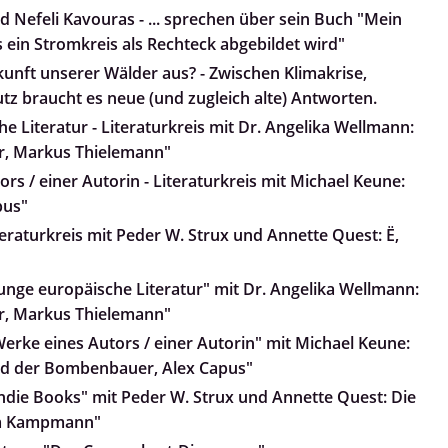
d Nefeli Kavouras - ... sprechen über sein Buch "Mein
 ein Stromkreis als Rechteck abgebildet wird"
kunft unserer Wälder aus? - Zwischen Klimakrise,
z braucht es neue (und zugleich alte) Antworten.
e Literatur - Literaturkreis mit Dr. Angelika Wellmann:
r, Markus Thielemann"
rs / einer Autorin - Literaturkreis mit Michael Keune:
pus"
teraturkreis mit Peder W. Strux und Annette Quest: Ë,
Junge europäische Literatur" mit Dr. Angelika Wellmann:
r, Markus Thielemann"
Werke eines Autors / einer Autorin" mit Michael Keune:
und der Bombenbauer, Alex Capus"
Indie Books" mit Peder W. Strux und Annette Quest: Die
nja Kampmann"