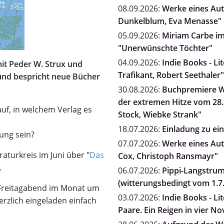
08.09.2026:
Werke eines Auto
Dunkelblum, Eva Menasse"
05.09.2026:
Miriam Carbe i
"Unerwünschte Töchter"
04.09.2026:
Indie Books - Li
 mit Peder W. Strux und
Trafikant, Robert Seethaler"
und bespricht neue Bücher
30.08.2026:
Buchpremiere Wi
der extremen Hitze vom 28.6
auf, in welchem Verlag es
Stock, Wiebke Strank"
18.07.2026:
Einladung zu e
ung sein?
07.07.2026:
Werke eines Auto
aturkreis im Juni über "
Das
Cox, Christoph Ransmayr"
.
06.07.2026:
Pippi-Langstrum
(witterungsbedingt vom 1.7.
n Freitagabend im Monat um
03.07.2026:
Indie Books - Li
erzlich eingeladen einfach
Paare. Ein Reigen in vier N