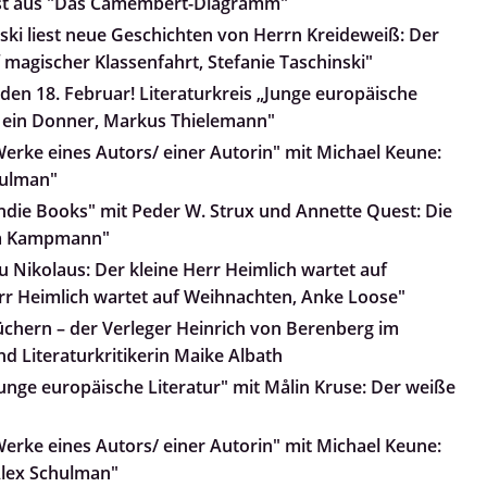
iest aus "Das Camembert-Diagramm"
nski liest neue Geschichten von Herrn Kreideweiß: Der
 magischer Klassenfahrt, Stefanie Taschinski"
den 18. Februar! Literaturkreis „Junge europäische
lt ein Donner, Markus Thielemann"
Werke eines Autors/ einer Autorin" mit Michael Keune:
hulman"
Indie Books" mit Peder W. Strux und Annette Quest: Die
nja Kampmann"
 Nikolaus: Der kleine Herr Heimlich wartet auf
rr Heimlich wartet auf Weihnachten, Anke Loose"
üchern – der Verleger Heinrich von Berenberg im
d Literaturkritikerin Maike Albath
Junge europäische Literatur" mit Målin Kruse: Der weiße
Werke eines Autors/ einer Autorin" mit Michael Keune:
Alex Schulman"