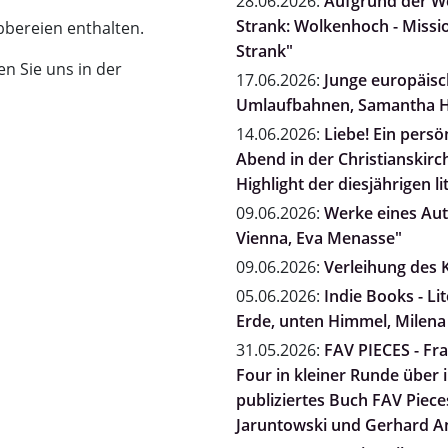
28.06.2026:
Aufgrund der We
Strank: Wolkenhoch - Missio
bbereien enthalten.
Strank"
n Sie uns in der
17.06.2026:
Junge europäisch
Umlaufbahnen, Samantha H
14.06.2026:
Liebe! Ein persö
Abend in der Christianskirc
Highlight der diesjährigen li
09.06.2026:
Werke eines Auto
Vienna, Eva Menasse"
09.06.2026:
Verleihung des K
05.06.2026:
Indie Books - L
Erde, unten Himmel, Milena
31.05.2026:
FAV PIECES - Fra
Four in kleiner Runde über
publiziertes Buch FAV Pieces
Jaruntowski und Gerhard A