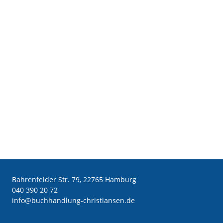
Bahrenfelder Str. 79, 22765 Hamburg
040 390 20 72
ed.nesnaitsirhc-gnuldnahhcub@ofni