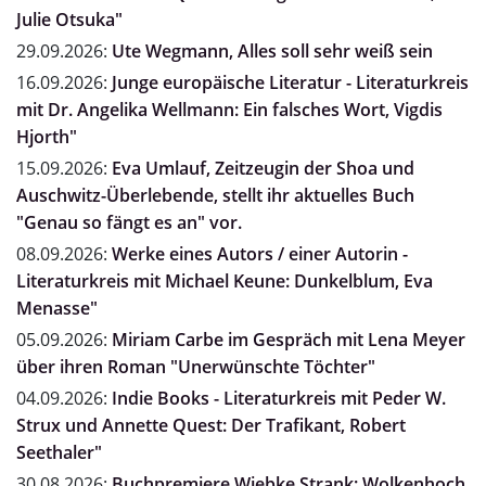
Julie Otsuka"
29.09.2026:
Ute Wegmann, Alles soll sehr weiß sein
16.09.2026:
Junge europäische Literatur - Literaturkreis
mit Dr. Angelika Wellmann: Ein falsches Wort, Vigdis
Hjorth"
15.09.2026:
Eva Umlauf, Zeitzeugin der Shoa und
Auschwitz-Überlebende, stellt ihr aktuelles Buch
"Genau so fängt es an" vor.
08.09.2026:
Werke eines Autors / einer Autorin -
Literaturkreis mit Michael Keune: Dunkelblum, Eva
Menasse"
05.09.2026:
Miriam Carbe im Gespräch mit Lena Meyer
über ihren Roman "Unerwünschte Töchter"
04.09.2026:
Indie Books - Literaturkreis mit Peder W.
Strux und Annette Quest: Der Trafikant, Robert
Seethaler"
30.08.2026:
Buchpremiere Wiebke Strank: Wolkenhoch