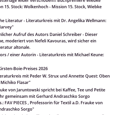
tterlage leider verschoben!!! Buchpremiere Wiebke
n 15. Stock: Wolkenhoch - Mission 15. Stock, Wiebke
e Literatur - Literaturkreis mit Dr. Angelika Wellmann:
arvey"
nlicher Aufruf des Autors Daniel Schreiber - Dieser
he, moderiert von Nefeli Kavouras, wird sicher ein
teratur altonale.
rs / einer Autorin - Literaturkreis mit Michael Keune:
irsten-Boie-Preises 2026
iteraturkreis mit Peder W. Strux und Annette Quest: Oben
 Michiko Flasar"
uke von Jaruntowski spricht bei Kaffee, Tee und Petite
 ihr gemeinsam mit Gerhard Andraschko Sorgo
.: FAV PIECES , Professorin für Textil a.D. Frauke von
ndraschko Sorgo"