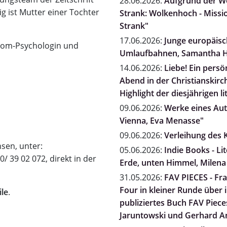
28.06.2026:
Aufgrund der We
g ist Mutter einer Tochter
Strank: Wolkenhoch - Missio
Strank"
17.06.2026:
Junge europäisch
plom-Psychologin und
Umlaufbahnen, Samantha H
14.06.2026:
Liebe! Ein persö
Abend in der Christianskirc
Highlight der diesjährigen li
09.06.2026:
Werke eines Auto
Vienna, Eva Menasse"
09.06.2026:
Verleihung des K
sen, unter:
05.06.2026:
Indie Books - L
0/ 39 02 072, direkt in der
Erde, unten Himmel, Milena
31.05.2026:
FAV PIECES - Fra
Four in kleiner Runde über
ile
.
publiziertes Buch FAV Pieces
Jaruntowski und Gerhard A