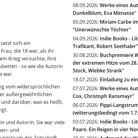
08.09.2026:
Werke eines Auto
Dunkelblum, Eva Menasse"
05.09.2026:
Miriam Carbe i
"Unerwünschte Töchter"
04.09.2026:
Indie Books - Li
setzt sich ein
Trafikant, Robert Seethaler"
rau, die 18 war, als ihr
30.08.2026:
Buchpremiere Wi
em Krieg versuchte, ihre
der extremen Hitze vom 28.6
ubetten - so wie die Autorin
Stock, Wiebke Strank"
a war.
18.07.2026:
Einladung zu e
rig vom widersprüchlichen
07.07.2026:
Werke eines Auto
iner außergewöhnlichen
Cox, Christoph Ransmayr"
 und darüber, was es heißt,
06.07.2026:
Pippi-Langstrum
ngt.
(witterungsbedingt vom 1.7.
03.07.2026:
Indie Books - Li
in und Autorin. Sie war viele
Paare. Ein Reigen in vier N
uen- und
ungsteam der Zeitschrift