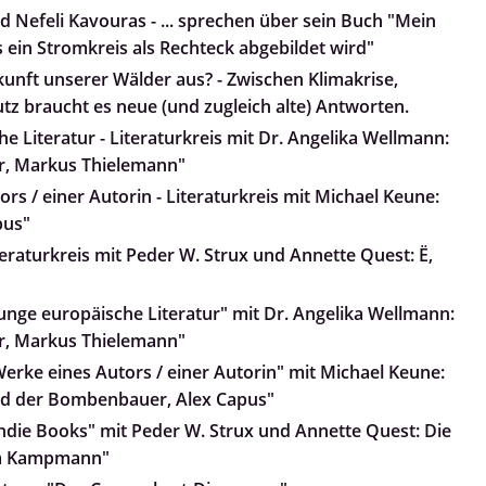
d Nefeli Kavouras - ... sprechen über sein Buch "Mein
 ein Stromkreis als Rechteck abgebildet wird"
kunft unserer Wälder aus? - Zwischen Klimakrise,
z braucht es neue (und zugleich alte) Antworten.
e Literatur - Literaturkreis mit Dr. Angelika Wellmann:
r, Markus Thielemann"
rs / einer Autorin - Literaturkreis mit Michael Keune:
pus"
teraturkreis mit Peder W. Strux und Annette Quest: Ë,
Junge europäische Literatur" mit Dr. Angelika Wellmann:
r, Markus Thielemann"
Werke eines Autors / einer Autorin" mit Michael Keune:
und der Bombenbauer, Alex Capus"
Indie Books" mit Peder W. Strux und Annette Quest: Die
nja Kampmann"