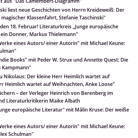
iest aus "Das Camembert-Diagramm"
nski liest neue Geschichten von Herrn Kreideweiß: Der
 magischer Klassenfahrt, Stefanie Taschinski"
den 18. Februar! Literaturkreis „Junge europäische
lt ein Donner, Markus Thielemann"
Werke eines Autors/ einer Autorin" mit Michael Keune:
hulman"
Indie Books" mit Peder W. Strux und Annette Quest: Die
nja Kampmann"
 Nikolaus: Der kleine Herr Heimlich wartet auf
rr Heimlich wartet auf Weihnachten, Anke Loose"
üchern – der Verleger Heinrich von Berenberg im
d Literaturkritikerin Maike Albath
Junge europäische Literatur" mit Målin Kruse: Der weiße
Werke eines Autors/ einer Autorin" mit Michael Keune:
Alex Schulman"