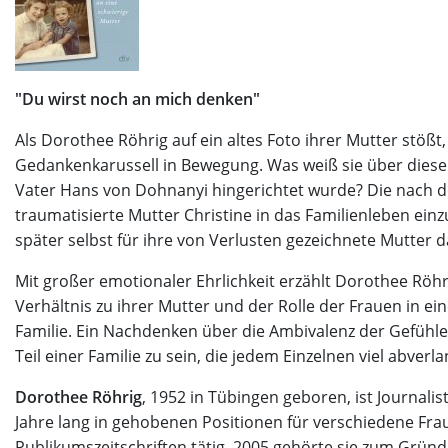
"Du wirst noch an mich denken"
Als Dorothee Röhrig auf ein altes Foto ihrer Mutter stößt, 
Gedankenkarussell in Bewegung. Was weiß sie über diese F
Vater Hans von Dohnanyi hingerichtet wurde? Die nach d
traumatisierte Mutter Christine in das Familienleben einz
später selbst für ihre von Verlusten gezeichnete Mutter d
Mit großer emotionaler Ehrlichkeit erzählt Dorothee Röh
Verhältnis zu ihrer Mutter und der Rolle der Frauen in e
Familie. Ein Nachdenken über die Ambivalenz der Gefühle
Teil einer Familie zu sein, die jedem Einzelnen viel abverla
Dorothee Röhrig
, 1952 in Tübingen geboren, ist Journalist
Jahre lang in gehobenen Positionen für verschiedene Fra
Publikumszeitschriften tätig. 2005 gehörte sie zum Gründ