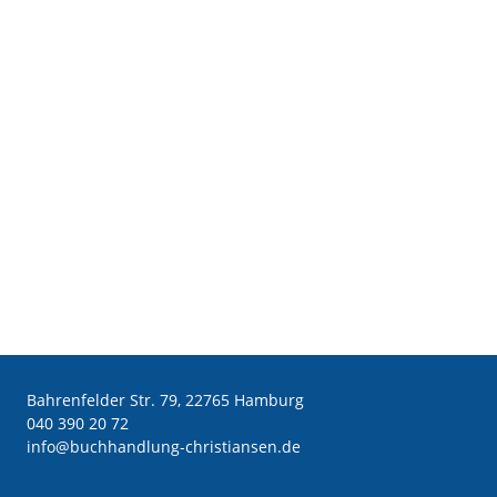
Bahrenfelder Str. 79, 22765 Hamburg
040 390 20 72
ed.nesnaitsirhc-gnuldnahhcub@ofni