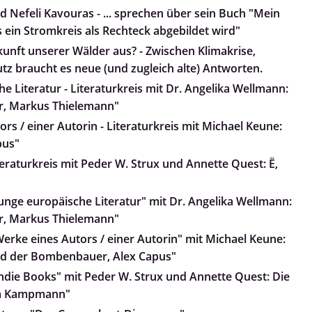
d Nefeli Kavouras - ... sprechen über sein Buch "Mein
 ein Stromkreis als Rechteck abgebildet wird"
kunft unserer Wälder aus? - Zwischen Klimakrise,
z braucht es neue (und zugleich alte) Antworten.
e Literatur - Literaturkreis mit Dr. Angelika Wellmann:
r, Markus Thielemann"
rs / einer Autorin - Literaturkreis mit Michael Keune:
pus"
teraturkreis mit Peder W. Strux und Annette Quest: Ë,
Junge europäische Literatur" mit Dr. Angelika Wellmann:
r, Markus Thielemann"
Werke eines Autors / einer Autorin" mit Michael Keune:
und der Bombenbauer, Alex Capus"
Indie Books" mit Peder W. Strux und Annette Quest: Die
nja Kampmann"