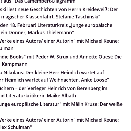
iest aus "Das Camembert-Diagramm"
nski liest neue Geschichten von Herrn Kreideweiß: Der
 magischer Klassenfahrt, Stefanie Taschinski"
den 18. Februar! Literaturkreis „Junge europäische
lt ein Donner, Markus Thielemann"
Werke eines Autors/ einer Autorin" mit Michael Keune:
hulman"
Indie Books" mit Peder W. Strux und Annette Quest: Die
nja Kampmann"
 Nikolaus: Der kleine Herr Heimlich wartet auf
rr Heimlich wartet auf Weihnachten, Anke Loose"
üchern – der Verleger Heinrich von Berenberg im
d Literaturkritikerin Maike Albath
Junge europäische Literatur" mit Målin Kruse: Der weiße
Werke eines Autors/ einer Autorin" mit Michael Keune:
Alex Schulman"