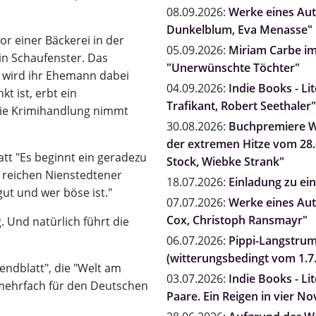
08.09.2026:
Werke eines Auto
Dunkelblum, Eva Menasse"
r einer Bäckerei in der
05.09.2026:
Miriam Carbe i
in Schaufenster. Das
"Unerwünschte Töchter"
er wird ihr Ehemann dabei
04.09.2026:
Indie Books - Li
kt ist, erbt ein
Trafikant, Robert Seethaler"
die Krimihandlung nimmt
30.08.2026:
Buchpremiere Wi
der extremen Hitze vom 28.6
t "Es beginnt ein geradezu
Stock, Wiebke Strank"
 reichen Nienstedtener
18.07.2026:
Einladung zu e
ut und wer böse ist."
07.07.2026:
Werke eines Auto
Cox, Christoph Ransmayr"
 Und natürlich führt die
06.07.2026:
Pippi-Langstrum
(witterungsbedingt vom 1.7.
endblatt", die "Welt am
03.07.2026:
Indie Books - Li
 mehrfach für den Deutschen
Paare. Ein Reigen in vier N