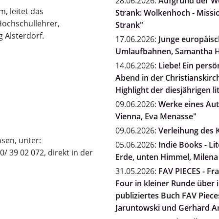
28.06.2026:
Aufgrund der We
, leitet das
Strank: Wolkenhoch - Missio
ochschullehrer,
Strank"
 Alsterdorf.
17.06.2026:
Junge europäisch
Umlaufbahnen, Samantha H
14.06.2026:
Liebe! Ein persö
Abend in der Christianskirc
Highlight der diesjährigen li
09.06.2026:
Werke eines Auto
Vienna, Eva Menasse"
09.06.2026:
Verleihung des K
sen, unter:
05.06.2026:
Indie Books - L
0/ 39 02 072, direkt in der
Erde, unten Himmel, Milena
31.05.2026:
FAV PIECES - Fra
Four in kleiner Runde über
publiziertes Buch FAV Pieces
Jaruntowski und Gerhard A