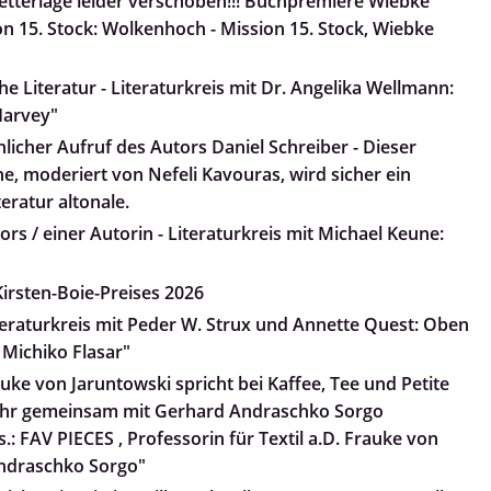
tterlage leider verschoben!!! Buchpremiere Wiebke
n 15. Stock: Wolkenhoch - Mission 15. Stock, Wiebke
e Literatur - Literaturkreis mit Dr. Angelika Wellmann:
arvey"
nlicher Aufruf des Autors Daniel Schreiber - Dieser
he, moderiert von Nefeli Kavouras, wird sicher ein
teratur altonale.
rs / einer Autorin - Literaturkreis mit Michael Keune:
irsten-Boie-Preises 2026
iteraturkreis mit Peder W. Strux und Annette Quest: Oben
 Michiko Flasar"
uke von Jaruntowski spricht bei Kaffee, Tee und Petite
 ihr gemeinsam mit Gerhard Andraschko Sorgo
.: FAV PIECES , Professorin für Textil a.D. Frauke von
ndraschko Sorgo"