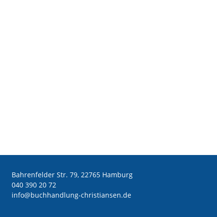
Bahrenfelder Str. 79, 22765 Hamburg
040 390 20 72
ed.nesnaitsirhc-gnuldnahhcub@ofni