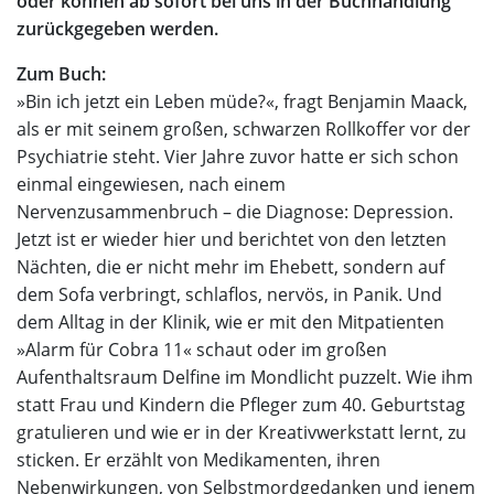
oder können ab sofort bei uns in der Buchhandlung
zurückgegeben werden.
Zum Buch:
»Bin ich jetzt ein Leben müde?«, fragt Benjamin Maack,
als er mit seinem großen, schwarzen Rollkoffer vor der
Psychiatrie steht. Vier Jahre zuvor hatte er sich schon
einmal eingewiesen, nach einem
Nervenzusammenbruch – die Diagnose: Depression.
Jetzt ist er wieder hier und berichtet von den letzten
Nächten, die er nicht mehr im Ehebett, sondern auf
dem Sofa verbringt, schlaflos, nervös, in Panik. Und
dem Alltag in der Klinik, wie er mit den Mitpatienten
»Alarm für Cobra 11« schaut oder im großen
Aufenthaltsraum Delfine im Mondlicht puzzelt. Wie ihm
statt Frau und Kindern die Pfleger zum 40. Geburtstag
gratulieren und wie er in der Kreativwerkstatt lernt, zu
sticken. Er erzählt von Medikamenten, ihren
Nebenwirkungen, von Selbstmordgedanken und jenem