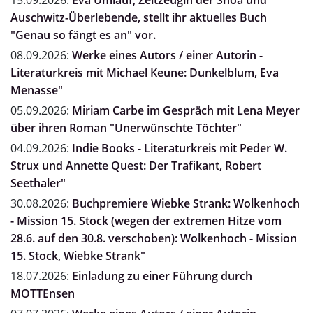
15.09.2026:
Eva Umlauf, Zeitzeugin der Shoa und
Auschwitz-Überlebende, stellt ihr aktuelles Buch
"Genau so fängt es an" vor.
08.09.2026:
Werke eines Autors / einer Autorin -
Literaturkreis mit Michael Keune: Dunkelblum, Eva
Menasse"
05.09.2026:
Miriam Carbe im Gespräch mit Lena Meyer
über ihren Roman "Unerwünschte Töchter"
04.09.2026:
Indie Books - Literaturkreis mit Peder W.
Strux und Annette Quest: Der Trafikant, Robert
Seethaler"
30.08.2026:
Buchpremiere Wiebke Strank: Wolkenhoch
- Mission 15. Stock (wegen der extremen Hitze vom
28.6. auf den 30.8. verschoben): Wolkenhoch - Mission
15. Stock, Wiebke Strank"
18.07.2026:
Einladung zu einer Führung durch
MOTTEnsen