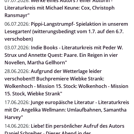
07.07.2026:
Werke eines Autors / einer Autorin -
Literaturkreis mit Michael Keune: Cox, Christoph
Ransmayr"
06.07.2026:
Pippi-Langstrumpf- Spielaktion in unserem
Lesegarten! (witterungsbedingt vom 1.7. auf den 6.7.
verschoben)
03.07.2026:
Indie Books - Literaturkreis mit Peder W.
Strux und Annette Quest: Paare. Ein Reigen in vier
Novellen, Martha Gellhorn"
28.06.2026:
Aufgrund der Wetterlage leider
verschoben!!! Buchpremiere Wiebke Strank:
Wolkenhoch - Mission 15. Stock: Wolkenhoch - Mission
15. Stock, Wiebke Strank"
17.06.2026:
Junge europäische Literatur - Literaturkreis
mit Dr. Angelika Wellmann: Umlaufbahnen, Samantha
Harvey"
14.06.2026:
Liebe! Ein persönlicher Aufruf des Autors
Daniel Schreiber - Dieser Abend in der