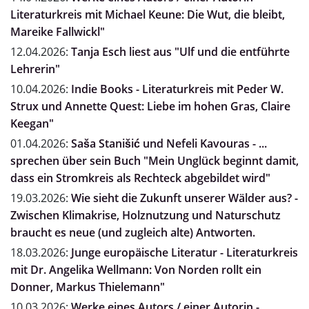
Literaturkreis mit Michael Keune: Die Wut, die bleibt,
Mareike Fallwickl"
12.04.2026:
Tanja Esch liest aus "Ulf und die entführte
Lehrerin"
10.04.2026:
Indie Books - Literaturkreis mit Peder W.
Strux und Annette Quest: Liebe im hohen Gras, Claire
Keegan"
01.04.2026:
Saša Stanišić und Nefeli Kavouras - ...
sprechen über sein Buch "Mein Unglück beginnt damit,
dass ein Stromkreis als Rechteck abgebildet wird"
19.03.2026:
Wie sieht die Zukunft unserer Wälder aus? -
Zwischen Klimakrise, Holznutzung und Naturschutz
braucht es neue (und zugleich alte) Antworten.
18.03.2026:
Junge europäische Literatur - Literaturkreis
mit Dr. Angelika Wellmann: Von Norden rollt ein
Donner, Markus Thielemann"
10.03.2026:
Werke eines Autors / einer Autorin -