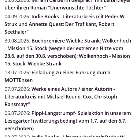
05.09.2026:
Miriam Carbe im Gespräch mit Lena Meyer
über ihren Roman "Unerwünschte Töchter"
04.09.2026:
Indie Books - Literaturkreis mit Peder W.
Strux und Annette Quest: Der Trafikant, Robert
Seethaler"
30.08.2026:
Buchpremiere Wiebke Strank: Wolkenhoch
- Mission 15. Stock (wegen der extremen Hitze vom
28.6. auf den 30.8. verschoben): Wolkenhoch - Mission
15. Stock, Wiebke Strank"
18.07.2026:
Einladung zu einer Führung durch
MOTTEnsen
07.07.2026:
Werke eines Autors / einer Autorin -
Literaturkreis mit Michael Keune: Cox, Christoph
Ransmayr"
06.07.2026:
Pippi-Langstrumpf- Spielaktion in unserem
Lesegarten! (witterungsbedingt vom 1.7. auf den 6.7.
verschoben)