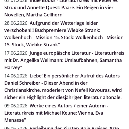
03.07.2026:
Indie Books - Literaturkreis mit Peder W.
Strux und Annette Quest: Paare. Ein Reigen in vier
Novellen, Martha Gellhorn"
28.06.2026:
Aufgrund der Wetterlage leider
verschoben!!! Buchpremiere Wiebke Strank:
Wolkenhoch - Mission 15. Stock: Wolkenhoch - Mission
15. Stock, Wiebke Strank"
17.06.2026:
Junge europäische Literatur - Literaturkreis
mit Dr. Angelika Wellmann: Umlaufbahnen, Samantha
Harvey"
14.06.2026:
Liebe! Ein persönlicher Aufruf des Autors
Daniel Schreiber - Dieser Abend in der
Christianskirche, moderiert von Nefeli Kavouras, wird
sicher ein Highlight der diesjährigen literatur altonale.
09.06.2026:
Werke eines Autors / einer Autorin -
Literaturkreis mit Michael Keune: Vienna, Eva
Menasse"
09.06.2026:
Verleihung des Kirsten-Boie-Preises 2026