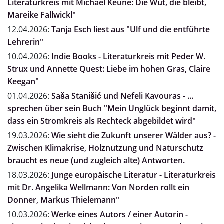
Literaturkreis mit Michael Keune: Die Wut, die bleibt,
Mareike Fallwickl"
12.04.2026:
Tanja Esch liest aus "Ulf und die entführte
Lehrerin"
10.04.2026:
Indie Books - Literaturkreis mit Peder W.
Strux und Annette Quest: Liebe im hohen Gras, Claire
Keegan"
01.04.2026:
Saša Stanišić und Nefeli Kavouras - ...
sprechen über sein Buch "Mein Unglück beginnt damit,
dass ein Stromkreis als Rechteck abgebildet wird"
19.03.2026:
Wie sieht die Zukunft unserer Wälder aus? -
Zwischen Klimakrise, Holznutzung und Naturschutz
braucht es neue (und zugleich alte) Antworten.
18.03.2026:
Junge europäische Literatur - Literaturkreis
mit Dr. Angelika Wellmann: Von Norden rollt ein
Donner, Markus Thielemann"
10.03.2026:
Werke eines Autors / einer Autorin -