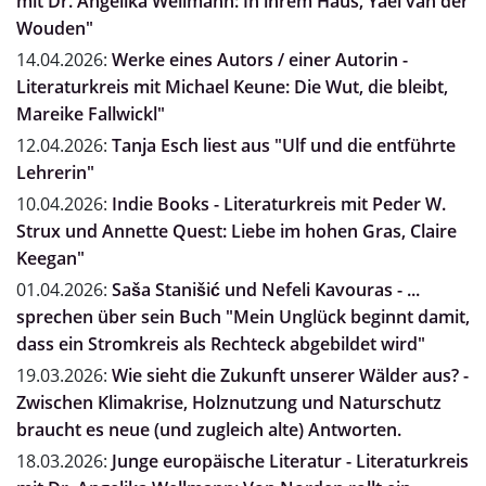
mit Dr. Angelika Wellmann: In ihrem Haus, Yael van der
Wouden"
14.04.2026:
Werke eines Autors / einer Autorin -
Literaturkreis mit Michael Keune: Die Wut, die bleibt,
Mareike Fallwickl"
12.04.2026:
Tanja Esch liest aus "Ulf und die entführte
Lehrerin"
10.04.2026:
Indie Books - Literaturkreis mit Peder W.
Strux und Annette Quest: Liebe im hohen Gras, Claire
Keegan"
01.04.2026:
Saša Stanišić und Nefeli Kavouras - ...
sprechen über sein Buch "Mein Unglück beginnt damit,
dass ein Stromkreis als Rechteck abgebildet wird"
19.03.2026:
Wie sieht die Zukunft unserer Wälder aus? -
Zwischen Klimakrise, Holznutzung und Naturschutz
braucht es neue (und zugleich alte) Antworten.
18.03.2026:
Junge europäische Literatur - Literaturkreis