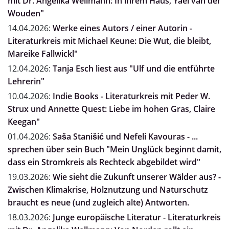
mit Dr. Angelika Wellmann: In ihrem Haus, Yael van der
Wouden"
14.04.2026:
Werke eines Autors / einer Autorin -
Literaturkreis mit Michael Keune: Die Wut, die bleibt,
Mareike Fallwickl"
12.04.2026:
Tanja Esch liest aus "Ulf und die entführte
Lehrerin"
10.04.2026:
Indie Books - Literaturkreis mit Peder W.
Strux und Annette Quest: Liebe im hohen Gras, Claire
Keegan"
01.04.2026:
Saša Stanišić und Nefeli Kavouras - ...
sprechen über sein Buch "Mein Unglück beginnt damit,
dass ein Stromkreis als Rechteck abgebildet wird"
19.03.2026:
Wie sieht die Zukunft unserer Wälder aus? -
Zwischen Klimakrise, Holznutzung und Naturschutz
braucht es neue (und zugleich alte) Antworten.
18.03.2026:
Junge europäische Literatur - Literaturkreis