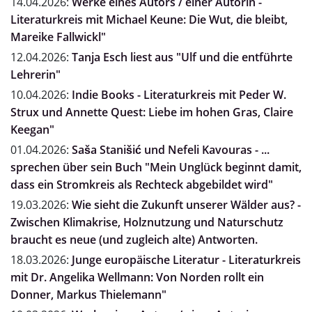
14.04.2026:
Werke eines Autors / einer Autorin -
Literaturkreis mit Michael Keune: Die Wut, die bleibt,
Mareike Fallwickl"
12.04.2026:
Tanja Esch liest aus "Ulf und die entführte
Lehrerin"
10.04.2026:
Indie Books - Literaturkreis mit Peder W.
Strux und Annette Quest: Liebe im hohen Gras, Claire
Keegan"
01.04.2026:
Saša Stanišić und Nefeli Kavouras - ...
sprechen über sein Buch "Mein Unglück beginnt damit,
dass ein Stromkreis als Rechteck abgebildet wird"
19.03.2026:
Wie sieht die Zukunft unserer Wälder aus? -
Zwischen Klimakrise, Holznutzung und Naturschutz
braucht es neue (und zugleich alte) Antworten.
18.03.2026:
Junge europäische Literatur - Literaturkreis
mit Dr. Angelika Wellmann: Von Norden rollt ein
Donner, Markus Thielemann"