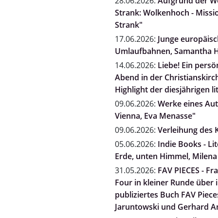
28.06.2026:
Aufgrund der We
Strank: Wolkenhoch - Missio
Strank"
17.06.2026:
Junge europäisch
Umlaufbahnen, Samantha H
14.06.2026:
Liebe! Ein persö
Abend in der Christianskirc
Highlight der diesjährigen li
09.06.2026:
Werke eines Auto
Vienna, Eva Menasse"
09.06.2026:
Verleihung des K
05.06.2026:
Indie Books - L
Erde, unten Himmel, Milena
31.05.2026:
FAV PIECES - Fra
Four in kleiner Runde über
publiziertes Buch FAV Pieces
Jaruntowski und Gerhard A