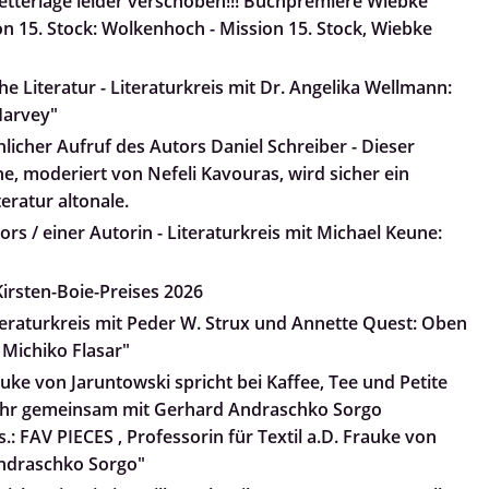
tterlage leider verschoben!!! Buchpremiere Wiebke
n 15. Stock: Wolkenhoch - Mission 15. Stock, Wiebke
e Literatur - Literaturkreis mit Dr. Angelika Wellmann:
arvey"
nlicher Aufruf des Autors Daniel Schreiber - Dieser
he, moderiert von Nefeli Kavouras, wird sicher ein
teratur altonale.
rs / einer Autorin - Literaturkreis mit Michael Keune:
irsten-Boie-Preises 2026
iteraturkreis mit Peder W. Strux und Annette Quest: Oben
 Michiko Flasar"
uke von Jaruntowski spricht bei Kaffee, Tee und Petite
 ihr gemeinsam mit Gerhard Andraschko Sorgo
.: FAV PIECES , Professorin für Textil a.D. Frauke von
ndraschko Sorgo"