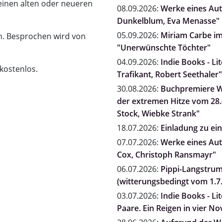
einen alten oder neueren
08.09.2026:
Werke eines Auto
Dunkelblum, Eva Menasse"
05.09.2026:
Miriam Carbe i
n. Besprochen wird von
"Unerwünschte Töchter"
04.09.2026:
Indie Books - Li
 kostenlos.
Trafikant, Robert Seethaler"
30.08.2026:
Buchpremiere Wi
der extremen Hitze vom 28.6
Stock, Wiebke Strank"
18.07.2026:
Einladung zu e
07.07.2026:
Werke eines Auto
Cox, Christoph Ransmayr"
06.07.2026:
Pippi-Langstrum
(witterungsbedingt vom 1.7.
03.07.2026:
Indie Books - Li
Paare. Ein Reigen in vier N