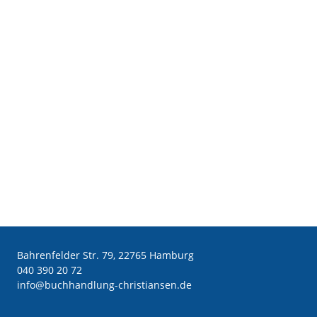
Bahrenfelder Str. 79, 22765 Hamburg
040 390 20 72
ed.nesnaitsirhc-gnuldnahhcub@ofni