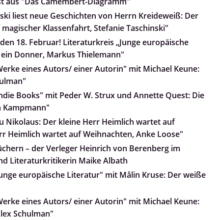
iest aus "Das Camembert-Diagramm"
nski liest neue Geschichten von Herrn Kreideweiß: Der
 magischer Klassenfahrt, Stefanie Taschinski"
den 18. Februar! Literaturkreis „Junge europäische
lt ein Donner, Markus Thielemann"
Werke eines Autors/ einer Autorin" mit Michael Keune:
hulman"
Indie Books" mit Peder W. Strux und Annette Quest: Die
nja Kampmann"
 Nikolaus: Der kleine Herr Heimlich wartet auf
rr Heimlich wartet auf Weihnachten, Anke Loose"
üchern – der Verleger Heinrich von Berenberg im
d Literaturkritikerin Maike Albath
Junge europäische Literatur" mit Målin Kruse: Der weiße
Werke eines Autors/ einer Autorin" mit Michael Keune:
Alex Schulman"