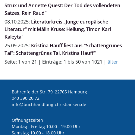
Strux und Annette Quest: Der Tod des vollendeten
Satzes, Rein Raud"
08.10.2025:
Literaturkreis „Junge europäische
Literatur" mit Målin Kruse: Heilung, Timon Karl
Kaleyta"
25.09.2025:
Kristina Hauff liest aus "Schattengrünes
Tal": Schattengrünes Tal, Kristina Hauff"
Seite: 1 von 21 | Einträge: 1 bis 50 von 1021 |
älter
Bahrenfelder Str. 79, 22765 Hamburg
040 390 20 72
ed.nesnaitsirhc-gnuldnahhcub@ofni
Öffnungszeiten
Montag - Freitag 10.00 - 19.00 Uhr
Samstag 10.00 - 18.00 Uhr